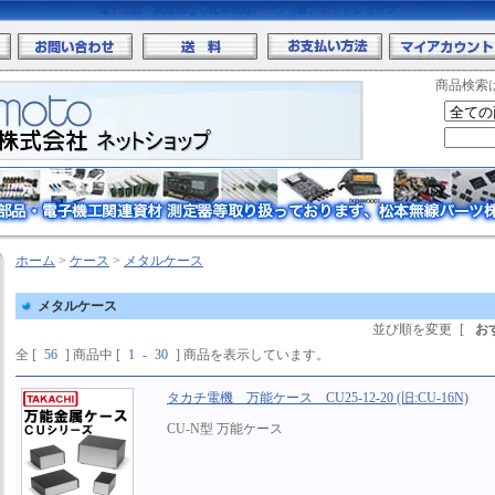
電子部品・無線機なら松本無線パーツ（株）ネットショップ
商品検索
ホーム
>
ケース
>
メタルケース
メタルケース
並び順を変更
[
お
全 [
56
] 商品中 [
1
-
30
] 商品を表示しています。
タカチ電機 万能ケース CU25-12-20 (旧:CU-16N)
CU-N型 万能ケース