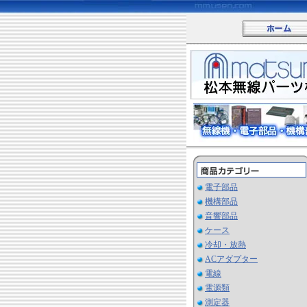
電子部品
機構部品
音響部品
ケース
冷却・放熱
ACアダプター
電線
電源類
測定器