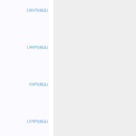
1,881円(税込)
1,969円(税込)
858円(税込)
1,078円(税込)