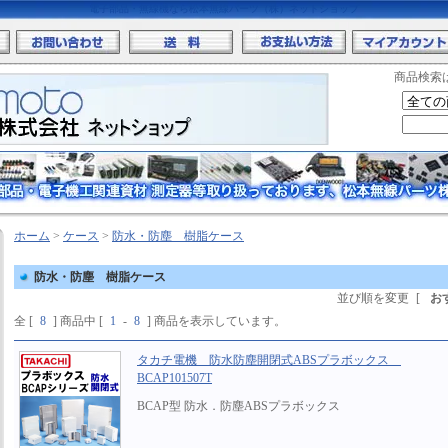
電子部品・無線機なら松本無線パーツ（株）ネットショップ
商品検索
ホーム
>
ケース
>
防水・防塵 樹脂ケース
防水・防塵 樹脂ケース
並び順を変更
[
お
全 [
8
] 商品中 [
1
-
8
] 商品を表示しています。
タカチ電機 防水防塵開閉式ABSプラボックス
BCAP101507T
BCAP型 防水．防塵ABSプラボックス