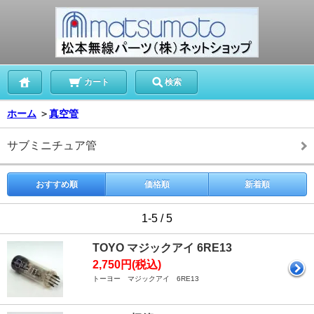
カート
検索
ホーム
＞
真空管
サブミニチュア管
おすすめ順
価格順
新着順
1-5 / 5
TOYO マジックアイ 6RE13
2,750円(税込)
トーヨー マジックアイ 6RE13