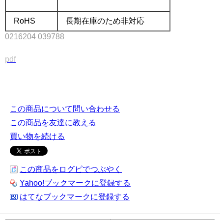
RoHS
長期在庫のため非対応
0216204 039788
.
pdf
.
RB 751S 40 ショットキバリヤ ローム 表面実装 チップ
この商品について問い合わせる
この商品を友達に教える
買い物を続ける
この商品をログピでつぶやく
Yahoo!ブックマークに登録する
はてなブックマークに登録する