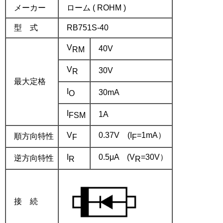
メーカー
ローム ( ROHM )
型 式
RB751S-40
V
40V
RM
V
30V
R
最大定格
I
30mA
O
I
1A
FSM
V
0.37V (I
=1mA）
順方向特性
F
F
I
0.5μA (V
=30V）
逆方向特性
R
R
接 続