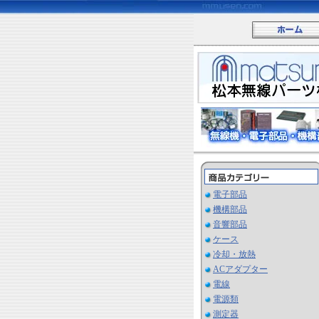
電子部品
機構部品
音響部品
ケース
冷却・放熱
ACアダプター
電線
電源類
測定器