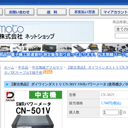
電子部品・無線機なら松本無線パーツ（株）ネットショップ
商品検索
ホーム
>
中古品
>
中古無線アクセサリ
>
【新古美品】 ダイワインダストリ CN-50
少／DCケーブルY端子有)
【新古美品】 ダイワインダストリ CN-501V SWRパワーメータ (使用感少／
型番
CN-501V
販売価格
7,700円(税込)
購入数
台