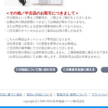
＜その他／中古品のお取引につきまして＞
・中古製品という事をご理解頂き、ご購入をご検討をくださいませ。
・記載以外の商品状態につきましては確認が取れておりません。
またお問合せ等による追加の調査依頼も承っておりません。
・ご注文後のキャンセルおよびご返品はお請け致しかねます。
・こちらの商品はネットショップ専売品になります。
当社実店舗（広島店）での受渡を希望されるお客様は、
ご注文時の備考欄にてその旨お知らせくださいませ。
※店頭引取の場合には送料発生は致しません。ご連絡確認後に修正させて頂き
（お支払はお振込にてお願い致します。店頭決済はお請け出来ませせん）
引法に基づく表記
｜
支払い方法について
｜
配送方法･送料について
｜
プライバシ
copyright (C) 2006-2026 松本無線パーツ株式会社