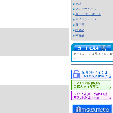
無線
アンテナパーツ
電子工作 ・ キット
マイコンボード
真空管
特価品
中古品
カートの中に商品はありませ
ん