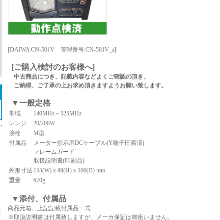
[DAIWA CN-501V 管理番号:CN-501V_a]
[ご購入検討のお客様へ]
中古商品につき、記載内容などよくご確認の頂き、
ご納得、ご了承の上お求め頂きますようお願い致します。
▼一般定格
帯域
140MHz～525MHz
レンジ
20/200W
接栓
M型
付属品
メーター指示用DCケーブル(Y端子圧着済)
フレームガード
取扱説明書(印刷品)
外形寸法
155(W) x 88(H) x 100(D) mm
重量
670g
▼添付、付属品
商品元箱、上記記載付属品一式
※取扱説明書は付属致しますが、メーカ保証は御座いません。