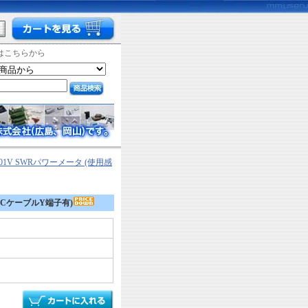
はこちらから
1V SWRパワーメータ (使用感
DCケーブルY端子有)