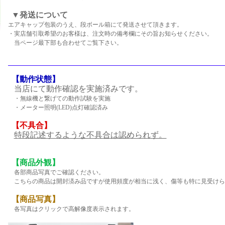
▼発送について
エアキャップ包装のうえ、段ボール箱にて発送させて頂きます。
・実店舗引取希望のお客様は、注文時の備考欄にその旨お知らせください。
当ページ最下部も合わせてご覧下さい。
【動作状態】
当店にて動作確認を実施済みです。
・無線機と繋げての動作試験を実施
・メーター照明(LED)点灯確認済み
【不具合】
特段記述するような不具合は認められず。
【商品外観】
各部商品写真でご確認ください。
こちらの商品は開封済み品ですが使用頻度が相当に浅く、傷等も特に見受けら
【商品写真】
各写真はクリックで高解像度表示されます。