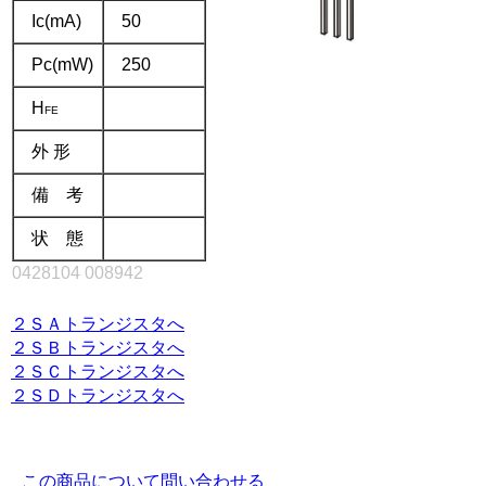
Ic(mA)
50
Pc(mW)
250
H
FE
外 形
備 考
状 態
0428104 008942
.
２ＳＡトランジスタへ
２ＳＢトランジスタへ
２ＳＣトランジスタへ
２ＳＤトランジスタへ
.
この商品について問い合わせる