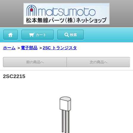
カート
検索
ホーム
＞
電子部品
＞
2SC トランジスタ
前の商品へ
次の商品へ
2SC2215