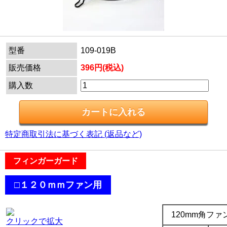
型番
109-019B
販売価格
396円(税込)
購入数
特定商取引法に基づく表記 (返品など)
フィンガーガード
.
□１２０ｍｍファン用
.
120mm角フ
クリックで拡大