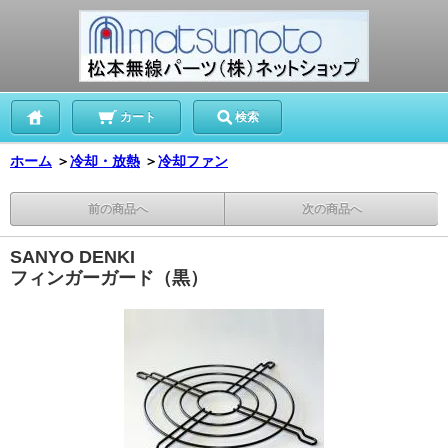
カート
検索
ホーム
＞
冷却・放熱
＞
冷却ファン
前の商品へ
次の商品へ
SANYO DENKI
フィンガーガード（黒）