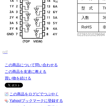
型 式
T
入数
3
RoHS
0228101029694 
pdf
この商品について問い合わせる
この商品を友達に教える
買い物を続ける
この商品をログピでつぶやく
Yahoo!ブックマークに登録する