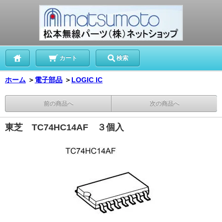
カート
検索
ホーム
＞
電子部品
＞
LOGIC IC
前の商品へ
次の商品へ
東芝 TC74HC14AF ３個入