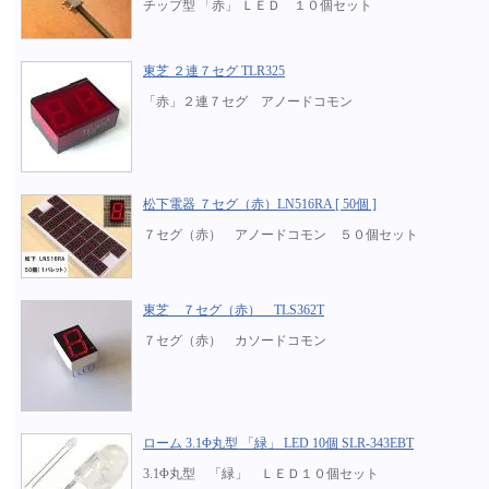
チップ型 「赤」 ＬＥＤ １０個セット
東芝 ２連７セグ TLR325
「赤」２連７セグ アノードコモン
松下電器 ７セグ（赤）LN516RA [ 50個 ]
７セグ（赤） アノードコモン ５０個セット
東芝 ７セグ（赤） TLS362T
７セグ（赤） カソードコモン
ローム 3.1Φ丸型 「緑」 LED 10個 SLR-343EBT
3.1Φ丸型 「緑」 ＬＥＤ１０個セット