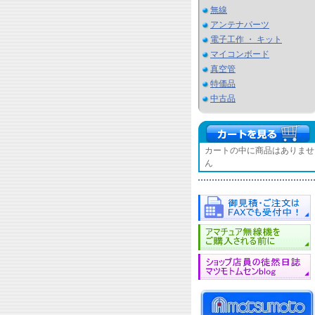
無線
アンテナパーツ
電子工作 ・ キット
マイコンボード
真空管
特価品
中古品
カートの中に商品はありませ
ん