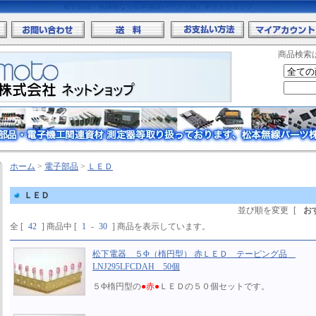
電子部品・無線機なら松本無線パーツ（株）ネットショップ
商品検索
ホーム
>
電子部品
>
ＬＥＤ
ＬＥＤ
並び順を変更
[
お
全 [
42
] 商品中 [
1
-
30
] 商品を表示しています。
松下電器 ５Φ（楕円型） 赤ＬＥＤ テーピング品
LNJ295LFCDAH 50個
５Φ楕円型の
●赤●
ＬＥＤの５０個セットです。