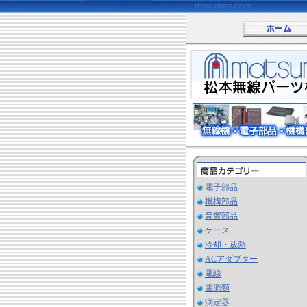
電子部品
機構部品
音響部品
ケース
冷却・放熱
ACアダプター
電線
電源類
測定器