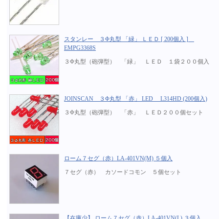
スタンレー ３Φ丸型 「緑」 ＬＥＤ [ 200個入 ]
EMPG3368S
３Φ丸型（砲弾型） 「緑」 ＬＥＤ １袋２００個入
JOINSCAN ３Φ丸型 「赤」 LED L314HD (200個入)
３Φ丸型（砲弾型） 「赤」 ＬＥＤ２００個セット
ローム７セグ（赤）LA-401VN(M) ５個入
７セグ（赤） カソードコモン ５個セット
【在庫少】 ローム７セグ（赤）LA-401VN(L) ３個入