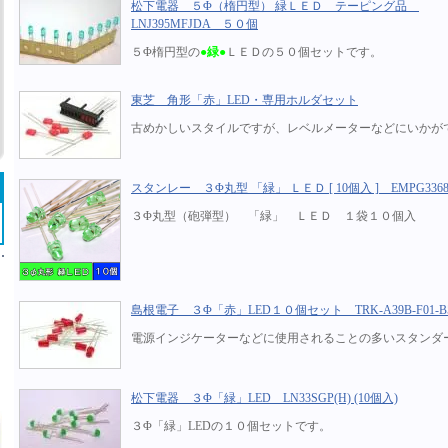
松下電器 ５Φ（楕円型） 緑ＬＥＤ テーピング品
LNJ395MFJDA ５０個
５Φ楕円型の
●緑●
ＬＥＤの５０個セットです。
東芝 角形「赤」LED・専用ホルダセット
古めかしいスタイルですが、レベルメーターなどにいかが
スタンレー ３Φ丸型 「緑」 ＬＥＤ [ 10個入 ] EMPG3368
３Φ丸型（砲弾型） 「緑」 ＬＥＤ １袋１０個入
島根電子 ３Φ「赤」LED１０個セット TRK-A39B-F01-B
電源インジケーターなどに使用されることの多いスタンダ
松下電器 ３Φ「緑」LED LN33SGP(H) (10個入)
３Φ「緑」LEDの１０個セットです。