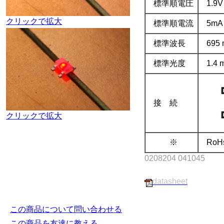
標準順電圧
1.9V
クリックで拡大
標準順電流
5mA
標準波長
695
標準光度
1.4 
接 続
クリックで拡大
※
Ro
0208204 041045
.
datasheet
この商品について問い合わせる
この商品を友達に教える