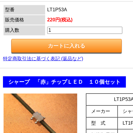
型番
LT1P53A
販売価格
220円(税込)
購入数
特定商取引法に基づく表記 (返品など)
.
シャープ 「赤」チップＬＥＤ １０個セット
.
LT1P53
メーカー
シャ
型 式
LT1