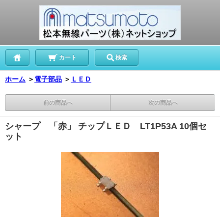
カート
検索
ホーム
＞
電子部品
＞
ＬＥＤ
前の商品へ
次の商品へ
シャープ 「赤」 チップＬＥＤ LT1P53A 10個セ
ット